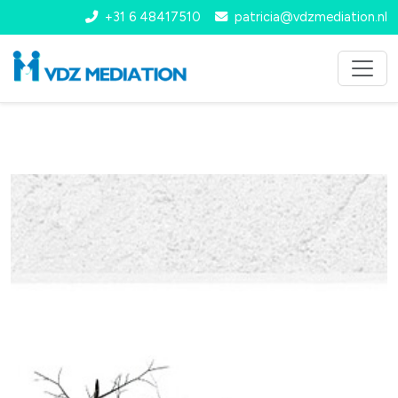
+31 6 48417510
patricia@vdzmediation.nl
VDZ Mediation